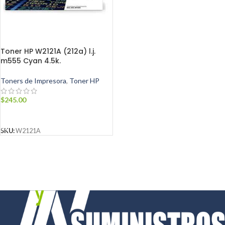
Toner HP W2121A (212a) l.j.
m555 Cyan 4.5k.
Toners de Impresora
,
Toner HP
$
245.00
AÑADIR AL CARRITO
SKU:
W2121A