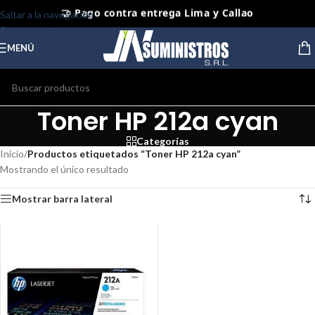
🤝 Pago contra entrega Lima y Callao
Saltar a la navegación
Saltar al contenido principal
⭐ Productos Originales y Nuevos
MENÚ
Toner HP 212a cyan
Categorías
Inicio
/
Productos etiquetados “Toner HP 212a cyan”
Mostrando el único resultado
Mostrar barra lateral