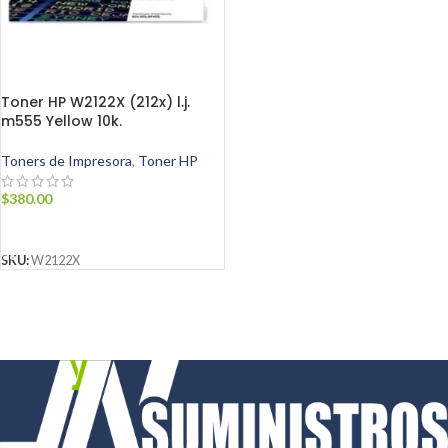
Toner HP W2122X (212x) l.j.
m555 Yellow 10k.
Toners de Impresora
,
Toner HP
$
380.00
AÑADIR AL CARRITO
SKU:
W2122X