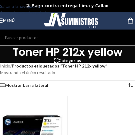
🤝 Pago contra entrega Lima y Callao
Saltar a la navegación
Saltar al contenido principal
⭐ Productos Originales y Nuevos
MENÚ
Toner HP 212x yellow
Categorías
Inicio
/
Productos etiquetados “Toner HP 212x yellow”
Mostrando el único resultado
Mostrar barra lateral