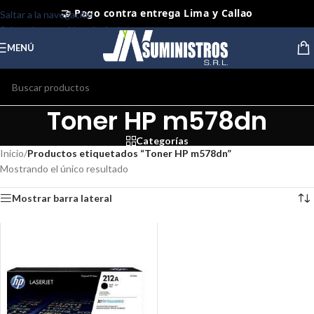
🤝 Pago contra entrega Lima y Callao
Saltar a la navegación
Saltar al contenido principal
⭐ Productos Originales y Nuevos
MENÚ
Toner HP m578dn
Categorías
Inicio
/
Productos etiquetados “Toner HP m578dn”
Mostrando el único resultado
Mostrar barra lateral