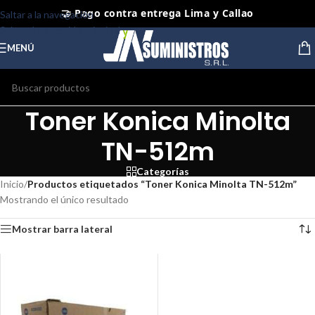
🤝 Pago contra entrega Lima y Callao
Saltar a la navegación
Saltar al contenido principal
⭐ Productos Originales y Nuevos
MENÚ
Toner Konica Minolta
TN-512m
Categorías
Inicio
/
Productos etiquetados “Toner Konica Minolta TN-512m”
Mostrando el único resultado
Mostrar barra lateral