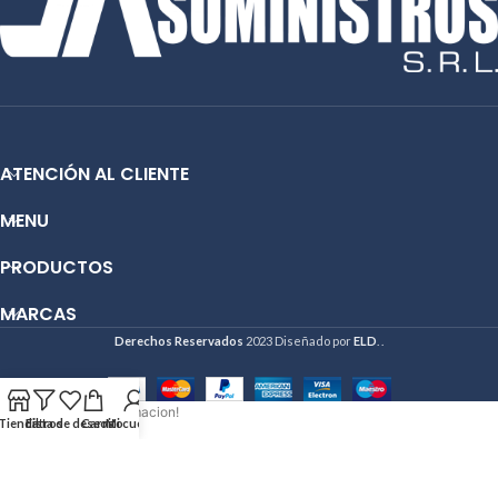
ATENCIÓN AL CLIENTE
MENU
PRODUCTOS
MARCAS
Derechos Reservados
2023 Diseñado por
ELD
. .
Hola deseo mas informacion!
Tienda
Filtros
Lista de deseos
Carrito
Mi cuenta