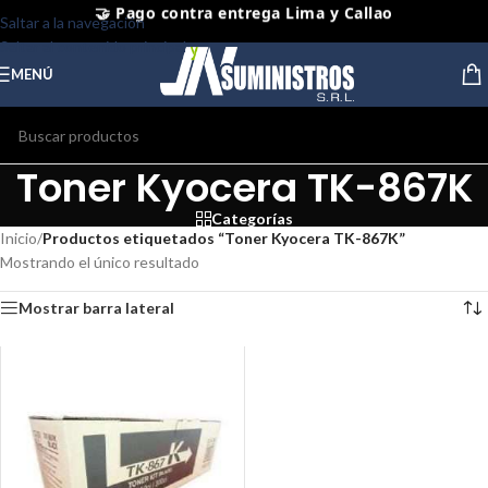
Saltar a la navegación
⭐ Productos Originales y Nuevos
Saltar al contenido principal
MENÚ
Toner Kyocera TK-867K
Categorías
Inicio
/
Productos etiquetados “Toner Kyocera TK-867K”
Mostrando el único resultado
Mostrar barra lateral