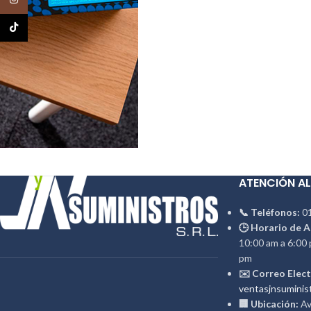
TikTok
ATENCIÓN AL
📞 Teléfonos:
01
🕒 Horario de A
10:00 am a 6:00 
pm
✉️ Correo Elect
ventasjnsuminis
🏢 Ubicación:
Av.