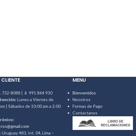
 CLIENTE
MENU
 732-8088 | 📱 991 864 930
Bienvenidos
tención:
Lunes a Viernes de
Nosotros
pm | Sábados de 10:00 am a 2:00
Formas de Pago
Contactanos
rónico:
tros@gmail.com
 Uruguay 483, Int. 04, Lima –