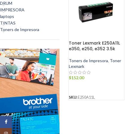
DRUM
IMPRESORA
laptops
TINTAS
Toners de Impresora
Toner Lexmark E250A11L
e350, e250, e352 3.5k
Toners de Impresora
,
Toner
Lexmark
$
152.00
AÑADIR AL CARRITO
SKU:
E250A11L
Facebook
Instagram