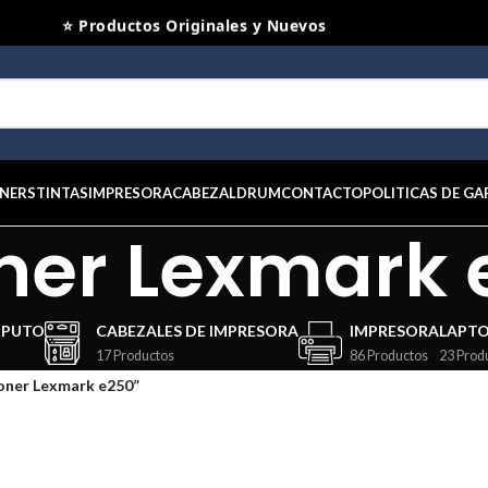
⭐ Productos Originales y Nuevos
NERS
TINTAS
IMPRESORA
CABEZAL
DRUM
CONTACTO
POLITICAS DE GA
ner Lexmark 
MPUTO
CABEZALES DE IMPRESORA
IMPRESORA
LAPT
17 Productos
86 Productos
23 Prod
oner Lexmark e250”