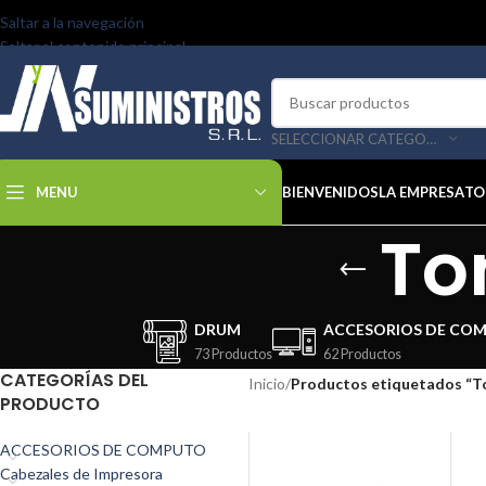
Saltar a la navegación
Saltar al contenido principal
SELECCIONAR CATEGORÍA
MENU
BIENVENIDOS
LA EMPRESA
TO
To
DRUM
ACCESORIOS DE CO
73 Productos
62 Productos
CATEGORÍAS DEL
Inicio
/
Productos etiquetados “T
PRODUCTO
ACCESORIOS DE COMPUTO
Cabezales de Impresora