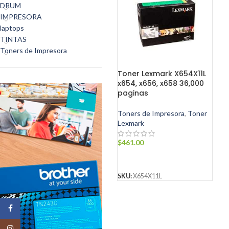
DRUM
IMPRESORA
laptops
TINTAS
Toners de Impresora
Toner Lexmark X654X11L
x654, x656, x658 36,000
paginas
Toners de Impresora
,
Toner
Lexmark
$
461.00
AÑADIR AL CARRITO
SKU:
X654X11L
Facebook
Instagram