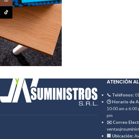
TikTok
ATENCIÓN AL
📞 Teléfonos:
01
🕒 Horario de A
10:00 am a 6:00 
pm
✉️ Correo Elect
ventasjnsuminis
🏢 Ubicación:
Av.