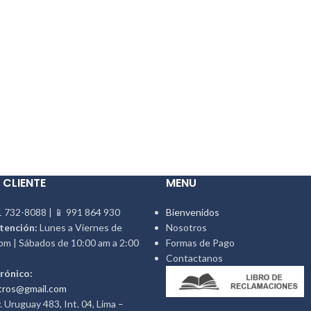
 CLIENTE
MENU
 732-8088 | 📱 991 864 930
Bienvenidos
tención:
Lunes a Viernes de
Nosotros
pm | Sábados de 10:00 am a 2:00
Formas de Pago
Contactanos
rónico:
tros@gmail.com
 Uruguay 483, Int. 04, Lima –