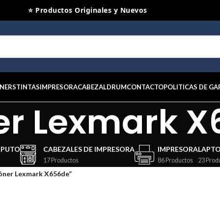
⭐ Productos Originales y Nuevos
NERS
TINTAS
IMPRESORA
CABEZAL
DRUM
CONTACTO
POLITICAS DE GA
er Lexmark X
MPUTO
CABEZALES DE IMPRESORA
IMPRESORA
LAPT
17 Productos
86 Productos
23 Prod
óner Lexmark X656de”