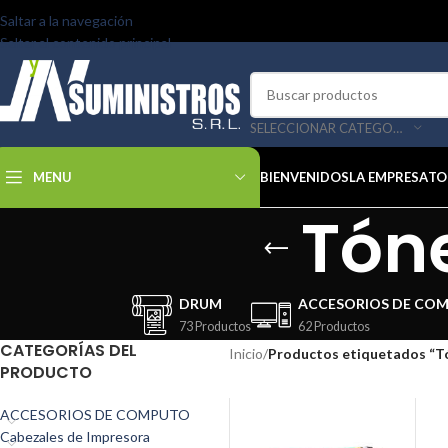
Saltar a la navegación
Saltar al contenido principal
SELECCIONAR CATEGORÍA
MENU
BIENVENIDOS
LA EMPRESA
TO
Tón
DRUM
ACCESORIOS DE CO
73 Productos
62 Productos
CATEGORÍAS DEL
Inicio
/
Productos etiquetados “T
PRODUCTO
ACCESORIOS DE COMPUTO
Cabezales de Impresora