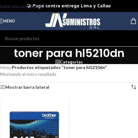
🤝 Pago contra entrega Lima y Callao
Saltar a la navegación
Saltar al contenido principal
⭐ Productos Originales y Nuevos
MENÚ
toner para hl5210dn
Categorías
Inicio
/
Productos etiquetados “toner para hl5210dn”
Mostrando el único resultado
Mostrar barra lateral