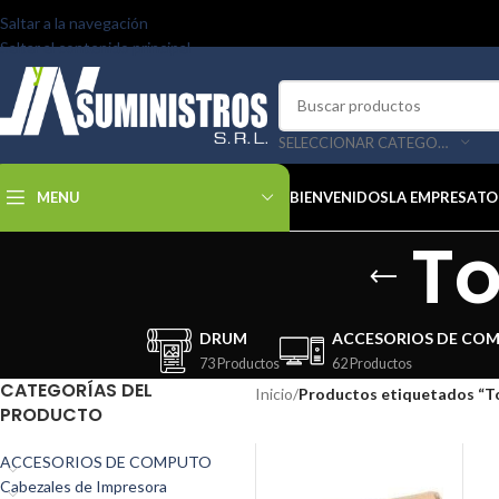
Saltar a la navegación
Saltar al contenido principal
SELECCIONAR CATEGORÍA
MENU
BIENVENIDOS
LA EMPRESA
TO
To
DRUM
ACCESORIOS DE CO
73 Productos
62 Productos
CATEGORÍAS DEL
Inicio
/
Productos etiquetados “T
PRODUCTO
ACCESORIOS DE COMPUTO
Cabezales de Impresora