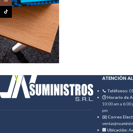
TikTok
ATENCIÓN AL
📞 Teléfonos:
01
🕒 Horario de A
10:00 am a 6:00 
pm
✉️ Correo Elect
ventasjnsuminis
🏢 Ubicación:
Av.