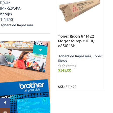
DRUM
IMPRESORA
laptops
TINTAS
Toners de Impresora
Toner Ricoh 841422
Magenta mp c3001,
c3501 16k
Toners de Impresora
,
Toner
Ricoh
$
145.00
AÑADIR AL CARRITO
SKU:
841422
Facebook
Instagram