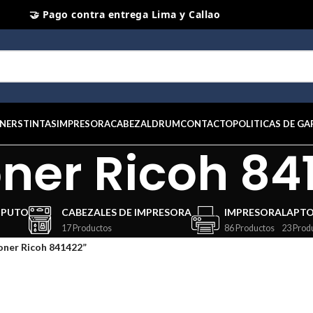
🤝 Pago contra entrega Lima y Callao
⭐ Productos Originales y Nuevos
NERS
TINTAS
IMPRESORA
CABEZAL
DRUM
CONTACTO
POLITICAS DE GA
ner Ricoh 84
MPUTO
CABEZALES DE IMPRESORA
IMPRESORA
LAPT
17 Productos
86 Productos
23 Prod
oner Ricoh 841422”