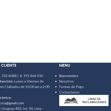
 CLIENTE
MENU
 732-8088 | 📱 991 864 930
Bienvenidos
tención:
Lunes a Viernes de
Nosotros
pm | Sábados de 10:00 am a 2:00
Formas de Pago
Contactanos
rónico:
tros@gmail.com
 Uruguay 483, Int. 04, Lima –