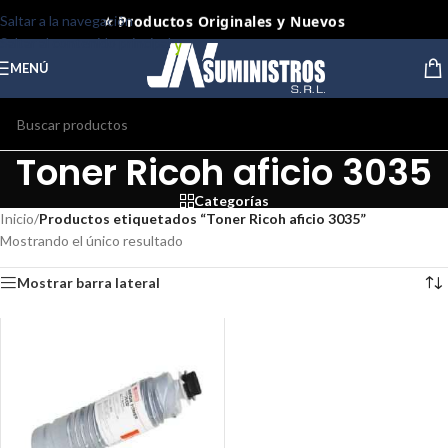
⭐ Productos Originales y Nuevos
Saltar a la navegación
Saltar al contenido principal
MENÚ
Toner Ricoh aficio 3035
Categorías
Inicio
/
Productos etiquetados “Toner Ricoh aficio 3035”
Mostrando el único resultado
Mostrar barra lateral