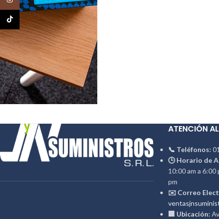
TikTok
ATENCIÓN AL
📞 Teléfonos:
01
🕒 Horario de A
10:00 am a 6:00 
pm
✉️ Correo Elect
ventasjnsuminis
🏢 Ubicación:
Av.