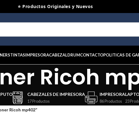
⭐ Productos Originales y Nuevos
NERS
TINTAS
IMPRESORA
CABEZAL
DRUM
CONTACTO
POLITICAS DE GA
ner Ricoh m
MPUTO
CABEZALES DE IMPRESORA
IMPRESORA
LAPT
17 Productos
86 Productos
23 Prod
oner Ricoh mp402”