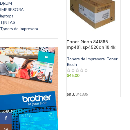
DRUM
IMPRESORA
laptops
TINTAS
Toners de Impresora
Toner Ricoh 841886
mp401, sp4520dn 10.4k
Toners de Impresora
,
Toner
Ricoh
$
45.00
AÑADIR AL CARRITO
SKU:
841886
Facebook
Instagram