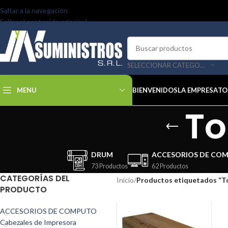
Saltar a la navegación
Saltar al contenido principal
SELECCIONAR CATEGORÍA
MENU
BIENVENIDOS
LA EMPRESA
TO
To
DRUM
ACCESORIOS DE CO
73 Productos
62 Productos
CATEGORÍAS DEL
Inicio
/
Productos etiquetados “T
PRODUCTO
ACCESORIOS DE COMPUTO
Cabezales de Impresora