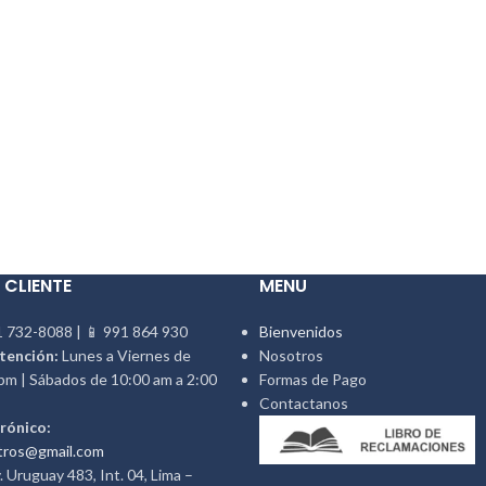
 CLIENTE
MENU
 732-8088 | 📱 991 864 930
Bienvenidos
tención:
Lunes a Viernes de
Nosotros
pm | Sábados de 10:00 am a 2:00
Formas de Pago
Contactanos
rónico:
tros@gmail.com
 Uruguay 483, Int. 04, Lima –