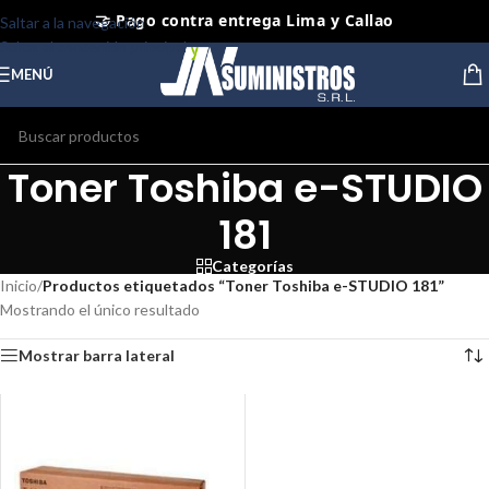
🤝 Pago contra entrega Lima y Callao
Saltar a la navegación
Saltar al contenido principal
⭐ Productos Originales y Nuevos
MENÚ
Toner Toshiba e-STUDIO
181
Categorías
Inicio
/
Productos etiquetados “Toner Toshiba e-STUDIO 181”
Mostrando el único resultado
Mostrar barra lateral