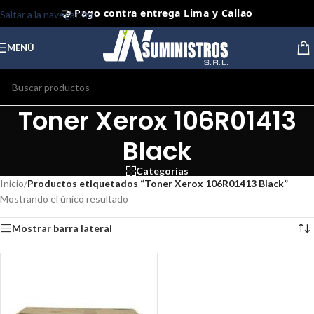
🤝 Pago contra entrega Lima y Callao
Saltar a la navegación
Saltar al contenido principal
⭐ Productos Originales y Nuevos
MENÚ
Toner Xerox 106R01413
Black
Categorías
Inicio
/
Productos etiquetados “Toner Xerox 106R01413 Black”
Mostrando el único resultado
Mostrar barra lateral