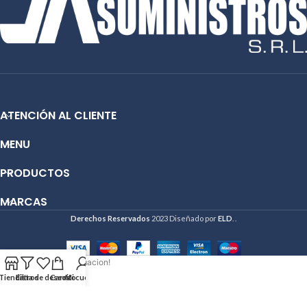
ATENCIÓN AL CLIENTE
MENU
PRODUCTOS
MARCAS
Derechos Reservados
2023 Diseñado por
ELD
. .
Hola deseo mas informacion!
Tienda
Filtros
Lista de deseos
Carrito
Mi cuenta