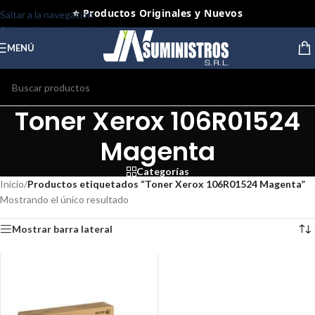
⭐ Productos Originales y Nuevos
Saltar a la navegación
Saltar al contenido principal
MENÚ
Toner Xerox 106R01524
Magenta
Categorías
Inicio
/
Productos etiquetados “Toner Xerox 106R01524 Magenta”
Mostrando el único resultado
Mostrar barra lateral