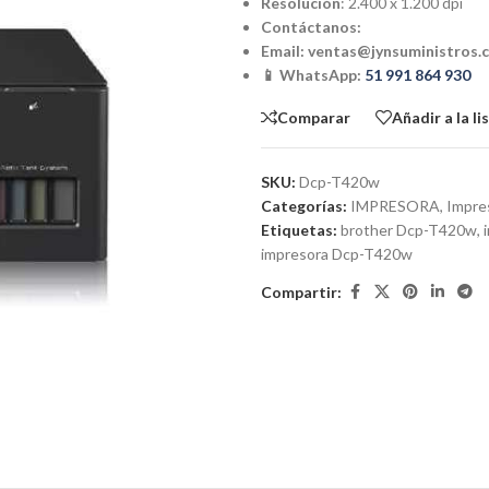
Resolución
: 2.400 x 1.200 dpi
Contáctanos:
Email:
ventas@jynsuministros.
📱 WhatsApp:
51 991 864 930
Comparar
Añadir a la l
SKU:
Dcp-T420w
Categorías:
IMPRESORA
,
Impr
Etiquetas:
brother Dcp-T420w
,
impresora Dcp-T420w
Compartir: