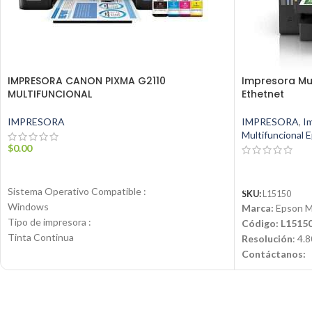
IMPRESORA CANON PIXMA G2110
Impresora Mul
MULTIFUNCIONAL
Ethetnet
IMPRESORA
IMPRESORA
,
I
Multifuncional 
$
0.00
AÑADIR AL CARRITO
LEER MÁS
Sistema Operativo Compatible :
SKU:
L15150
Windows
Marca:
Epson Mu
Tipo de impresora :
Código: L1515
Tinta Continua
Resolución
: 4.
Notificación Automática :
Contáctanos:
Y
Email:
ventas@
Conectividad :
📱 WhatsApp:
USB