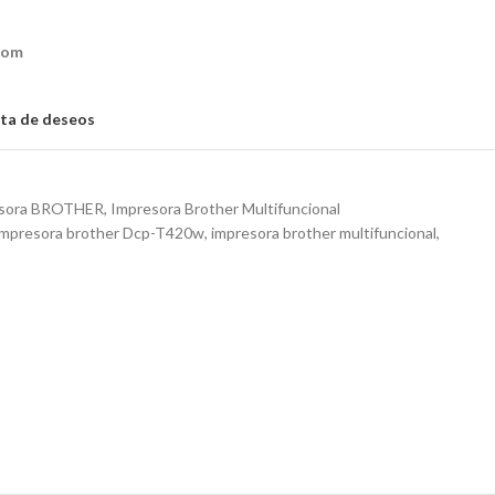
com
ista de deseos
esora BROTHER
,
Impresora Brother Multifuncional
impresora brother Dcp-T420w
,
impresora brother multifuncional
,