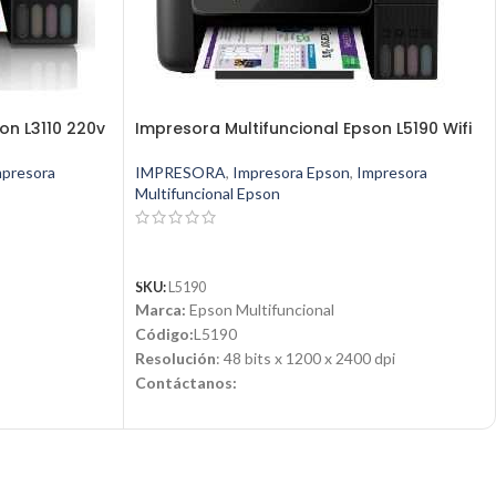
on L3110 220v
Impresora Multifuncional Epson L5190 Wifi
mpresora
IMPRESORA
,
Impresora Epson
,
Impresora
Multifuncional Epson
LEER MÁS
SKU:
L5190
Marca:
Epson Multifuncional
Código:
L5190
Resolución
: 48 bits x 1200 x 2400 dpi
Contáctanos:
com
Email:
ventas@jynsuministros.com
📱 WhatsApp:
51 991 864 930