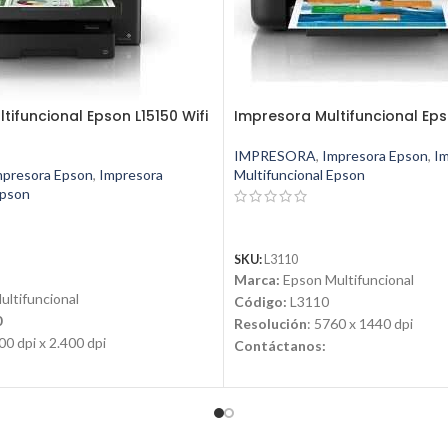
tifuncional Epson L15150 Wifi
Impresora Multifuncional Eps
IMPRESORA
,
Impresora Epson
,
I
mpresora Epson
,
Impresora
Multifuncional Epson
Epson
LEER MÁS
SKU:
L3110
Marca:
Epson Multifuncional
ltifuncional
Código:
L3110
0
Resolución
: 5760 x 1440 dpi
800 dpi x 2.400 dpi
Contáctanos:
Email:
ventas@jynsuministros.
jynsuministros.com
📱 WhatsApp:
51 991 864 930
51 991 864 930