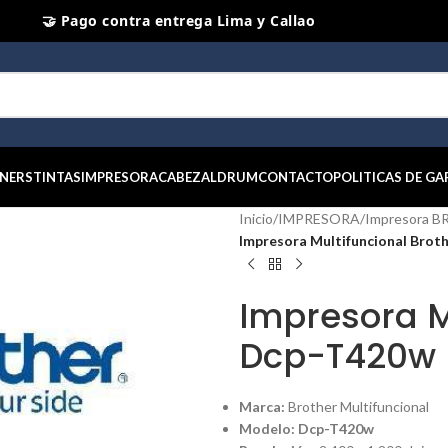
⭐ Productos Originales y Nuevos
NERS
TINTAS
IMPRESORA
CABEZAL
DRUM
CONTACTO
POLITICAS DE GA
Inicio
/
IMPRESORA
/
Impresora 
Impresora Multifuncional Bro
Impresora M
Dcp-T420w
Marca:
Brother Multifuncional
Modelo: Dcp-T420w