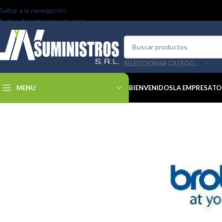
Saltar a la navegación
Saltar al contenido principal
SELECCIONAR CATEGORÍA
MENU
BIENVENIDOS
LA EMPRESA
TO