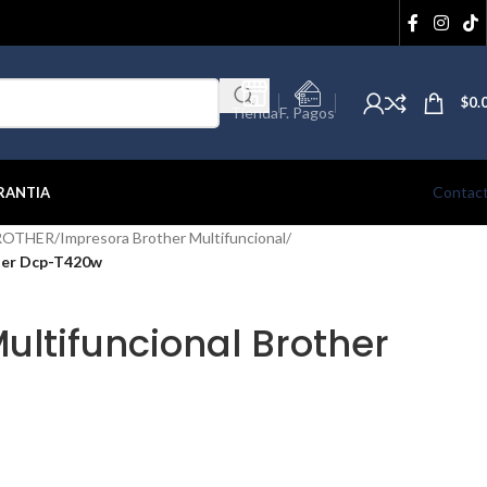
$
0.
Tienda
F. Pagos
Contac
RANTIA
BROTHER
/
Impresora Brother Multifuncional
/
ther Dcp-T420w
ultifuncional Brother