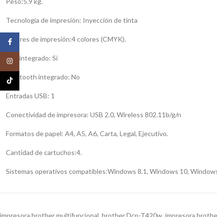
Peso:5.9 kg.
Tecnología de impresión: Inyección de tinta
Colores de impresión:4 colores (CMYK).
Facebook
Wifi integrado: Si
Instagram
Bluetooth integrado: No
TikTok
Entradas USB: 1
Conectividad de impresora: USB 2.0, Wireless 802.11b/g/n
Formatos de papel: A4, A5, A6, Carta, Legal, Ejecutivo.
Cantidad de cartuchos:4.
Sistemas operativos compatibles:Windows 8.1, Windows 10, Window
impresora brother multifuncional, brother Dcp-T420w, impresora bro