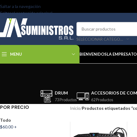
Saltar a la navegación
Saltar al contenido principal
SELECCIONAR CATEGORÍA
MENU
BIENVENIDOS
LA EMPRESA
TO
DRUM
ACCESORIOS DE CO
73 Productos
62 Productos
POR PRECIO
Inicio
/
Productos etiquetados “c
Todo
$
60.00
+