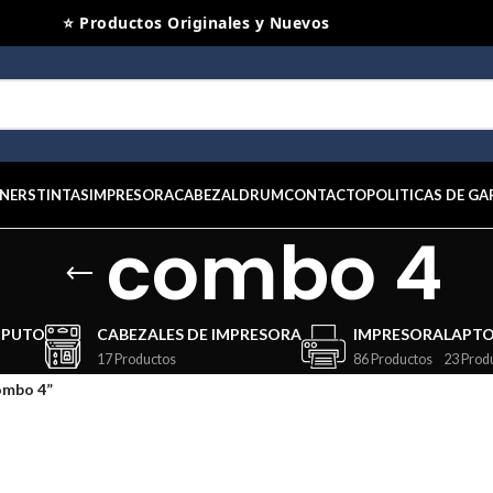
⭐ Productos Originales y Nuevos
NERS
TINTAS
IMPRESORA
CABEZAL
DRUM
CONTACTO
POLITICAS DE GA
combo 4
MPUTO
CABEZALES DE IMPRESORA
IMPRESORA
LAPT
17 Productos
86 Productos
23 Prod
ombo 4”