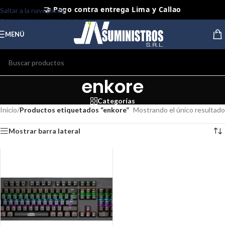
🤝 Pago contra entrega Lima y Callao
Saltar a la navegación
Saltar al contenido principal
⭐ Productos Originales y Nuevos
MENÚ
enkore
Categorías
Inicio
/
Productos etiquetados “enkore”
Mostrando el único resultado
Mostrar barra lateral