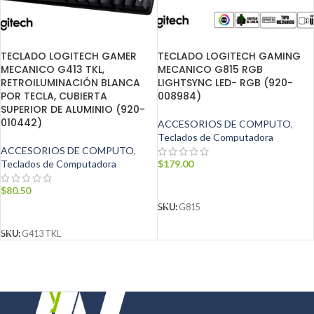
TECLADO LOGITECH GAMER
TECLADO LOGITECH GAMING
MECANICO G413 TKL,
MECANICO G815 RGB
RETROILUMINACIÓN BLANCA
LIGHTSYNC LED- RGB (920-
POR TECLA, CUBIERTA
008984)
SUPERIOR DE ALUMINIO (920-
010442)
ACCESORIOS DE COMPUTO
,
Teclados de Computadora
ACCESORIOS DE COMPUTO
,
Teclados de Computadora
$
179.00
AÑADIR AL CARRITO
$
80.50
SKU:
G815
AÑADIR AL CARRITO
SKU:
G413 TKL