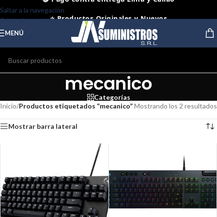
⭐ Productos Originales y Nuevos
Saltar a la navegación
Saltar al contenido principal
MENÚ
mecanico
Categorías
Inicio
/
Productos etiquetados “mecanico”
Mostrando los 2 resultados
Mostrar barra lateral