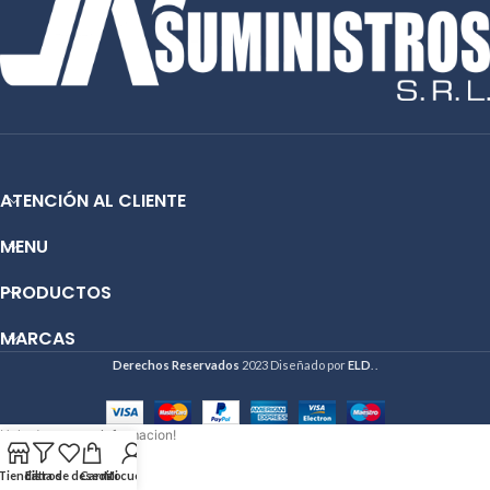
ATENCIÓN AL CLIENTE
MENU
PRODUCTOS
MARCAS
Derechos Reservados
2023 Diseñado por
ELD
. .
Hola deseo mas informacion!
Tienda
Filtros
Lista de deseos
Carrito
Mi cuenta