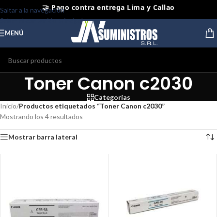
Saltar a la navegación
⭐ Productos Originales y Nuevos
Saltar al contenido principal
MENÚ
Toner Canon c2030
Categorías
Inicio
/
Productos etiquetados “Toner Canon c2030”
Mostrando los 4 resultados
Mostrar barra lateral