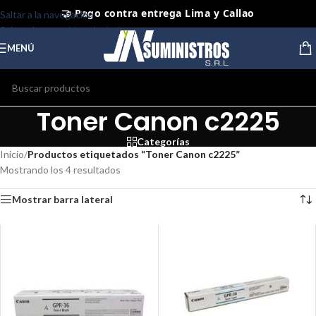
🤝 Pago contra entrega Lima y Callao
Saltar a la navegación
Saltar al contenido principal
⭐ Productos Originales y Nuevos
MENÚ
Toner Canon c2225
Categorías
Inicio
/
Productos etiquetados “Toner Canon c2225”
Mostrando los 4 resultados
Mostrar barra lateral