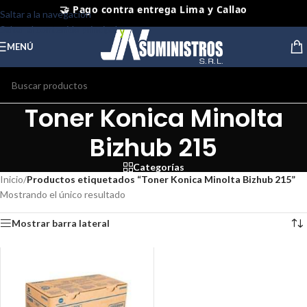
Saltar a la navegación
⭐ Productos Originales y Nuevos
Saltar al contenido principal
MENÚ
Toner Konica Minolta
Bizhub 215
Categorías
Inicio
/
Productos etiquetados “Toner Konica Minolta Bizhub 215”
Mostrando el único resultado
Mostrar barra lateral