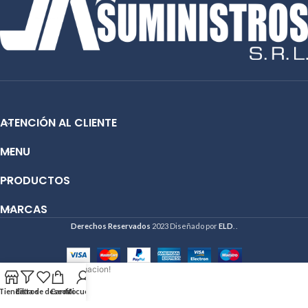
ATENCIÓN AL CLIENTE
MENU
PRODUCTOS
MARCAS
Derechos Reservados
2023 Diseñado por
ELD
. .
Hola deseo mas informacion!
Tienda
Filtros
Lista de deseos
Carrito
Mi cuenta