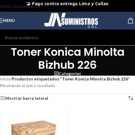
Saltar a la navegación
⭐ Productos Originales y Nuevos
Saltar al contenido principal
MENÚ
Toner Konica Minolta
Bizhub 226
Categorías
Inicio
/
Productos etiquetados “Toner Konica Minolta Bizhub 226”
Mostrando el único resultado
Mostrar barra lateral