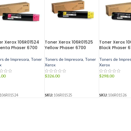
r Xerox 106R01524
Toner Xerox 106R01525
Toner Xerox 1
enta Phaser 6700
Yellow Phaser 6700
Black Phaser 
rs de Impresora
,
Toner
Toners de Impresora
,
Toner
Toners de Impre
x
Xerox
Xerox
.00
$
326.00
$
298.00
ADIR AL CARRITO
AÑADIR AL CARRITO
AÑADIR AL CA
106R01524
SKU:
106R01525
SKU:
106R01526