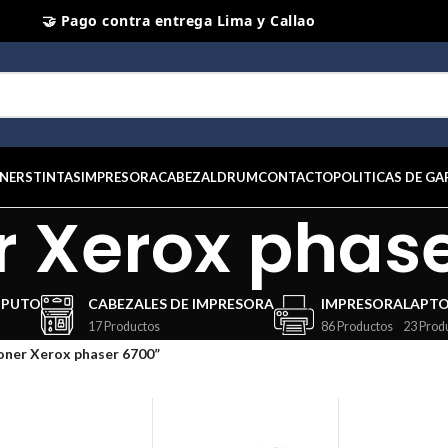
🤝 Pago contra entrega Lima y Callao
⭐ Productos Originales y Nuevos
NERS
TINTAS
IMPRESORA
CABEZAL
DRUM
CONTACTO
POLITICAS DE GA
r Xerox phas
MPUTO
CABEZALES DE IMPRESORA
IMPRESORA
LAPT
17 Productos
86 Productos
23 Prod
oner Xerox phaser 6700”