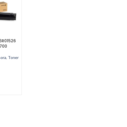
06R01526
6700
sora
,
Toner
RRITO