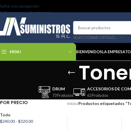
Saltar a la navegación
Saltar al contenido principal
SELECCIONAR CATEGORÍA
MENU
BIENVENIDOS
LA EMPRESA
TO
Tone
DRUM
ACCESORIOS DE CO
73 Productos
62 Productos
POR PRECIO
Inicio
/
Productos etiquetados “T
Todo
$
240.00
-
$
320.00