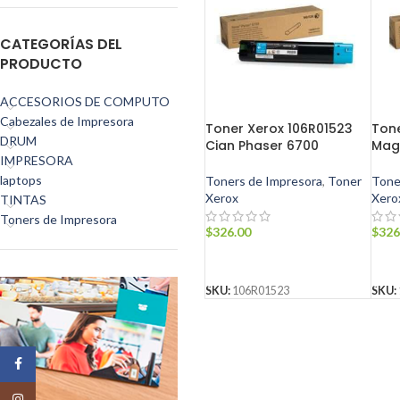
CATEGORÍAS DEL
PRODUCTO
ACCESORIOS DE COMPUTO
Cabezales de Impresora
Toner Xerox 106R01523
Tone
DRUM
Cian Phaser 6700
Mag
IMPRESORA
laptops
Toners de Impresora
,
Toner
Tone
Xerox
Xero
TINTAS
Toners de Impresora
$
326.00
$
326
AÑADIR AL CARRITO
AÑ
SKU:
106R01523
SKU:
Facebook
Instagram