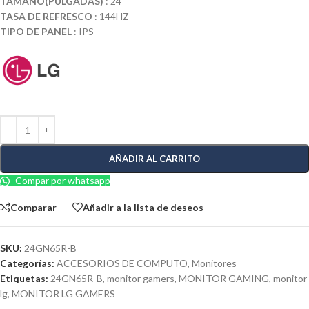
TAMAÑO(PULGADAS)
: 24
TASA DE REFRESCO
: 144HZ
TIPO DE PANEL
: IPS
AÑADIR AL CARRITO
Compar por whatsapp
Comparar
Añadir a la lista de deseos
SKU:
24GN65R-B
Categorías:
ACCESORIOS DE COMPUTO
,
Monitores
Etiquetas:
24GN65R-B
,
monitor gamers
,
MONITOR GAMING
,
monitor
lg
,
MONITOR LG GAMERS