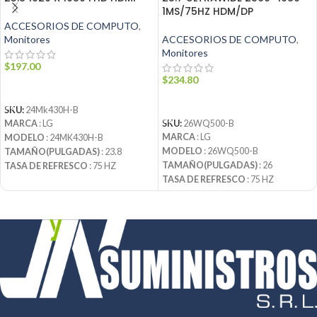
1MS/75HZ HDM/DP
ACCESORIOS DE COMPUTO
,
Monitores
ACCESORIOS DE COMPUTO
,
Monitores
$
197.00
$
234.80
AÑADIR AL CARRITO
AÑADIR AL CARRITO
SKU:
24Mk430H-B
MARCA
: LG
SKU:
26WQ500-B
MARCA
: LG
MODELO
: 24MK430H-B
MODELO
: 26WQ500-B
TAMAÑO(PULGADAS)
: 23.8
TAMAÑO(PULGADAS)
: 26
TASA DE REFRESCO
: 75 HZ
TASA DE REFRESCO
: 75 HZ
TIPO DE PANEL
: IPS
TIPO DE PANEL
: IPS
GAMA DE COLORES
: 72
GAMA DE COLORES
: sRGB 98%
PROFUNDIDAD DE COLOR
: 8 BIT
(CIE1931)
(6bit+FRC) - 16.7 MILLONES DE
PROFUNDIDAD DE COLOR
: 8 BIT
COLORES
(6bit+FRC) - 16.7 MILLONES DE
COLORES