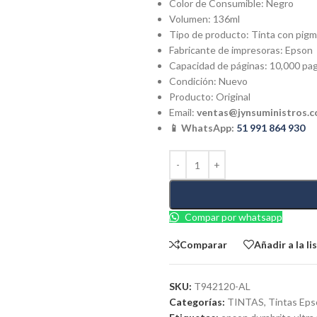
Color de Consumible: Negro
Volumen: 136ml
Tipo de producto:
Tinta con pig
Fabricante de impresoras:
Epson
Capacidad de páginas: 10
,000 pa
Condición: Nuevo
Producto: Original
Email:
ventas@jynsuministros.
📱 WhatsApp:
51 991 864 930
Compar por whatsapp
Comparar
Añadir a la l
SKU:
T942120-AL
Categorías:
TINTAS
,
Tintas Ep