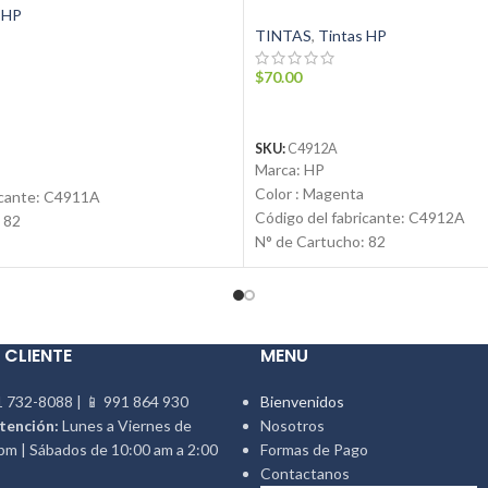
 HP
TINTAS
,
Tintas HP
$
70.00
LEER MÁS
SKU:
C4912A
Marca: HP
Color : Magenta
cante:
C4911A
Código del fabricante:
C4912A
 82
N° de Cartucho: 82
Volumen: 69ml
o: Cartucho de Tinta
®
Tipo de producto: Cartucho de Ti
vo
Condición: Nuevo
nal
Producto: Original
ynsuministros.com
 CLIENTE
MENU
Email:
ventas@jynsuministros.c
51 991 864 930
📱 WhatsApp:
51 991 864 930
 732-8088 | 📱 991 864 930
Bienvenidos
tención:
Lunes a Viernes de
Nosotros
pm | Sábados de 10:00 am a 2:00
Formas de Pago
Contactanos