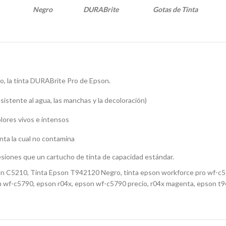
Negro
DURABrite
Gotas de Tinta
, la tinta DURABrite Pro de Epson.
tente al agua, las manchas y la decoloración)
olores vivos e intensos
nta la cual no contamina
iones que un cartucho de tinta de capacidad estándar.
 C5210, Tinta Epson T942120 Negro, tinta epson workforce pro wf-c5790
pson wf-c5790, epson r04x, epson wf-c5790 precio, r04x magenta, epso