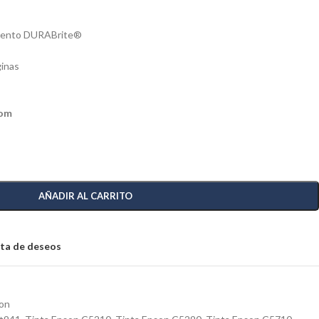
mento DURABrite®
ginas
com
AÑADIR AL CARRITO
ista de deseos
son