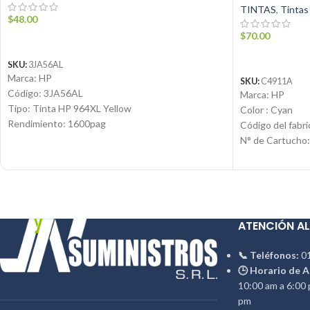
TINTAS
,
Tintas
$
48.00
$
70.00
AÑADIR AL CARRITO
LEER MÁS
SKU:
3JA56AL
Marca: HP
SKU:
C4911A
Código: 3JA56AL
Marca: HP
Tipo: Tinta HP 964XL Yellow
Color : Cyan
Rendimiento: 1600pag
Código del fabri
Condición: Nuevo
N° de Cartucho:
Producto: Original
Volumen: 69ml
Contáctanos:
Tipo de product
Email:
ventas@jynsuministros.com
Condición: Nue
📱 WhatsApp:
51 991 864 930
Producto: Origi
Email:
ventas@j
ATENCIÓN AL
📱 WhatsApp:
📞 Teléfonos:
01
🕒 Horario de A
10:00 am a 6:00 
pm