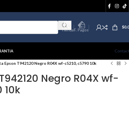
$
0.
Tienda
F. Pagos
Contac
RANTIA
ta Epson T942120 Negro R04X wf-c5210, c5790 10k
 T942120 Negro R04X wf-
0 10k