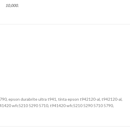
10,000.
, epson durabrite ultra t941, tinta epson t942120-al, t942120-al,
n t941420 wfc5210 5290 5710, t941420 wfc5210 5290 5710 5790,