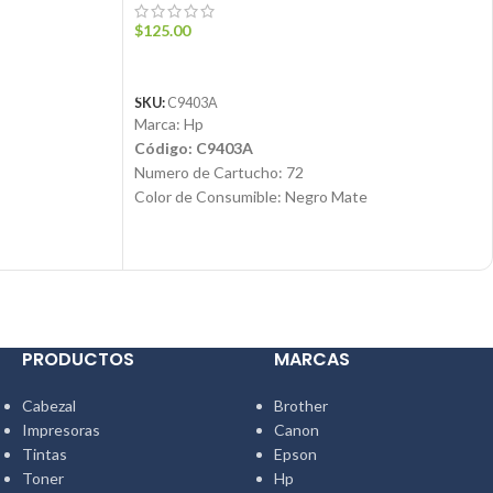
$
125.00
AÑADIR AL CARRITO
SKU:
C9403A
Marca: Hp
Código: C9403A
Numero de Cartucho: 72
Color de Consumible: Negro Mate
Tecnología de impresión: Plotter
Tipos de Tinta: Con base de pigmento
Contenido: 130ml
nta
®
Condición: Nuevo
Producto: Original
Email:
ventas@jynsuministros.com
PRODUCTOS
MARCAS
om
WhatsApp:
51 991 864 930
Cabezal
Brother
Impresoras
Canon
Tintas
Epson
Toner
Hp