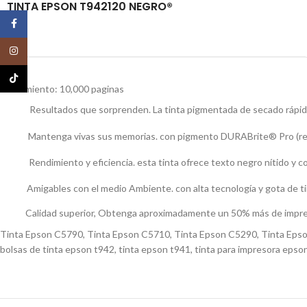
TINTA EPSON T942120 NEGRO®
Facebook
Instagram
TikTok
Rendimiento: 10,000 paginas
Resultados que sorprenden. La tinta pigmentada de secado rápido
Mantenga vivas sus memorias. con pigmento DURABrite® Pro (resis
Rendimiento y eficiencia. esta tinta ofrece texto negro nítido y c
Amigables con el medio Ambiente. con alta tecnología y gota de ti
Calidad superior, Obtenga aproximadamente un 50% más de impres
Tinta Epson C5790, Tinta Epson C5710, Tinta Epson C5290, Tinta Epson
bolsas de tinta epson t942, tinta epson t941, tinta para impresora e