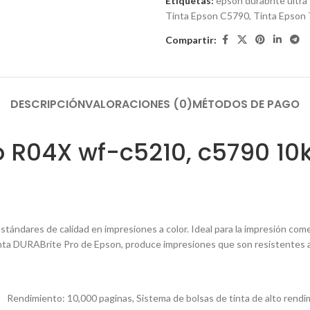
Etiquetas:
epson durabrite ultra
Tinta Epson C5790
,
Tinta Epson
Compartir:
DESCRIPCIÓN
VALORACIONES (0)
MÉTODOS DE PAGO
o R04X wf-c5210, c5790 10
stándares de calidad en impresiones a color. Ideal para la impresión comer
tinta DURABrite Pro de Epson, produce impresiones que son resistentes a 
Rendimiento: 10,000 paginas, Sistema de bolsas de tinta de alto rendi