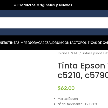
⭐ Productos Originales y Nuevos
NERS
TINTAS
IMPRESORA
CABEZAL
DRUM
CONTACTO
POLITICAS DE GA
Inicio
/
TINTAS
/
Tintas Epson
/
Tin
Tinta Epson
c5210, c579
$
62.00
Marca: Epson
Nº del fabricante:
T942120