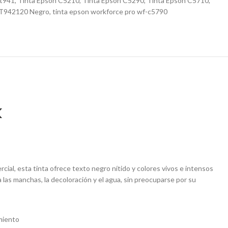
 t941
,
Tinta Epson C5210
,
Tinta Epson C5290
,
Tinta Epson C5710
,
 T942120 Negro
,
tinta epson workforce pro wf-c5790
k
cial, esta tinta ofrece texto negro nítido y colores vivos e intensos
las manchas, la decoloración y el agua, sin preocuparse por su
miento