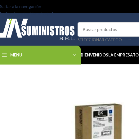
Saltar a la navegación
Saltar al contenido principal
SELECCIONAR CATEGORÍA
MENU
BIENVENIDOS
LA EMPRESA
TO