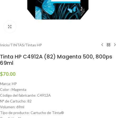
Haga clic para ampliar
Inicio
/
TINTAS
/
Tintas HP
Tinta HP C4912A (82) Magenta 500, 800ps
69ml
$
70.00
Marca: HP
Color : Magenta
Código del fabricante:
C4912A
N° de Cartucho: 82
Volumen: 69ml
Tipo de producto: Cartucho de Tinta
®