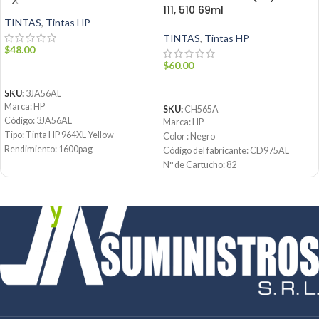
111, 510 69ml
TINTAS
,
Tintas HP
TINTAS
,
Tintas HP
$
48.00
$
60.00
AÑADIR AL CARRITO
LEER MÁS
SKU:
3JA56AL
Marca: HP
SKU:
CH565A
Código: 3JA56AL
Marca: HP
Tipo: Tinta HP 964XL Yellow
Color : Negro
Rendimiento: 1600pag
Código del fabricante:
CD975AL
Condición: Nuevo
N° de Cartucho: 82
Producto: Original
Volumen: 69ml
Contáctanos:
Tipo de producto: Cartucho de Tinta
®
Email:
ventas@jynsuministros.com
Condición: Nuevo
📱 WhatsApp:
51 991 864 930
Producto: Original
Email:
ventas@jynsuministros.com
📱 WhatsApp:
51 991 864 930