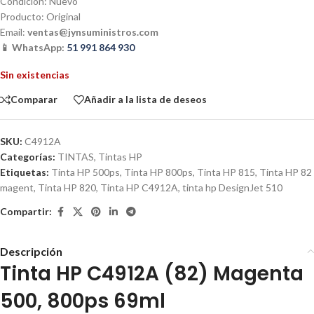
Condición: Nuevo
Producto: Original
Email:
ventas@jynsuministros.com
📱 WhatsApp:
51 991 864 930
Sin existencias
Comparar
Añadir a la lista de deseos
SKU:
C4912A
Categorías:
TINTAS
,
Tintas HP
Etiquetas:
Tinta HP 500ps
,
Tinta HP 800ps
,
Tinta HP 815
,
Tinta HP 82
magent
,
Tinta HP 820
,
Tinta HP C4912A
,
tinta hp DesignJet 510
Compartir:
Descripción
Tinta HP C4912A (82) Magenta
500, 800ps 69ml