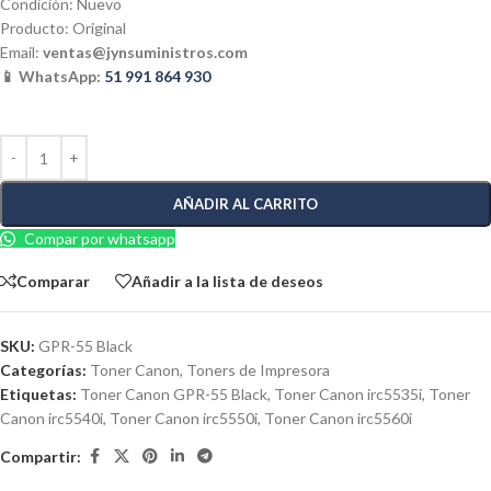
Condición: Nuevo
Producto: Original
Email:
ventas@jynsuministros.com
📱 WhatsApp:
51 991 864 930
AÑADIR AL CARRITO
Compar por whatsapp
Comparar
Añadir a la lista de deseos
SKU:
GPR-55 Black
Categorías:
Toner Canon
,
Toners de Impresora
Etiquetas:
Toner Canon GPR-55 Black
,
Toner Canon irc5535i
,
Toner
Canon irc5540i
,
Toner Canon irc5550i
,
Toner Canon irc5560i
Compartir: