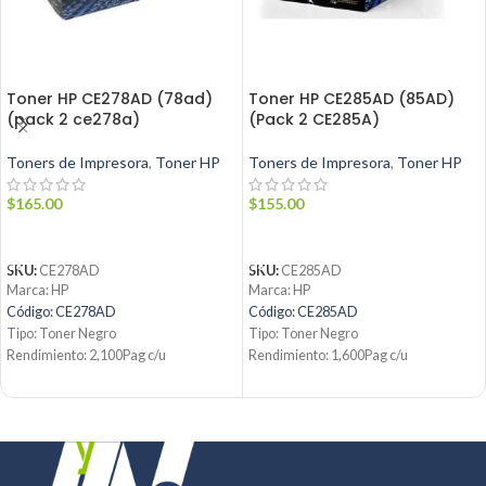
Toner HP CE278AD (78ad)
Toner HP CE285AD (85AD)
(pack 2 ce278a)
(Pack 2 CE285A)
Toners de Impresora
,
Toner HP
Toners de Impresora
,
Toner HP
$
165.00
$
155.00
AÑADIR AL CARRITO
AÑADIR AL CARRITO
SKU:
CE278AD
SKU:
CE285AD
Marca: HP
Marca: HP
Código: CE278AD
Código: CE285AD
Tipo: Toner Negro
Tipo: Toner Negro
Rendimiento: 2,100Pag c/u
Rendimiento: 1,600Pag c/u
Condición: Nuevo
Condición: Nuevo
Producto: Original
Producto: Original
Contáctanos:
Contáctanos:
Email:
ventas@jynsuministros.com
Email:
ventas@jynsuministros.com
📱 WhatsApp:
51991864930
📱 WhatsApp:
51 991 864 930