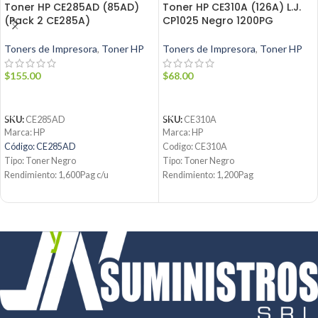
Toner HP CE285AD (85AD)
Toner HP CE310A (126A) L.J.
(Pack 2 CE285A)
CP1025 Negro 1200PG
Toners de Impresora
,
Toner HP
Toners de Impresora
,
Toner HP
$
155.00
$
68.00
AÑADIR AL CARRITO
AÑADIR AL CARRITO
SKU:
CE285AD
SKU:
CE310A
Marca: HP
Marca: HP
Código: CE285AD
Codigo: CE310A
Tipo: Toner Negro
Tipo: Toner Negro
Rendimiento: 1,600Pag c/u
Rendimiento: 1,200Pag
Condición: Nuevo
Condicion: Nuevo
Producto: Original
Producto: Origina
Contáctanos:
Email:
ventas@jynsuministros.com
Email:
ventas@jynsuministros.com
📱
WhatsApp: 51 991 864 930
📱 WhatsApp:
51 991 864 930