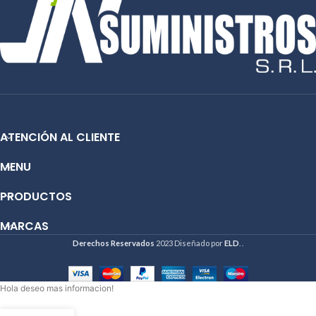
Marca
HP
CE255A
Modelo
(55A)
HP LaserJet
P3015,
Compatibilidad
M525,
ATENCIÓN AL CLIENTE
M521
MENU
Contáctanos:
PRODUCTOS
Email:
ventas@jynsuministros.com
📱 WhatsApp:
51 991 864 930
MARCAS
Derechos Reservados
2023 Diseñado por
ELD
. .
Hola deseo mas informacion!