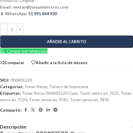
Producto: Original
Email:
ventas@jynsuministros.com
📱 WhatsApp:
51 991 864 930
AÑADIR AL CARRITO
Compar por whatsapp
Comparar
Añadir a la lista de deseos
SKU:
006R01520
Categorías:
Toner Xerox
,
Toners de Impresora
Etiquetas:
Toner Xerox 006R01520 Cyan
,
Toner xerox wc 7525
,
Toner
xerox wc 7530
,
Toner xerox wc 7545
,
Toner xerox wc 7830
Compartir:
Descripción