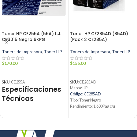
Toner HP CE255A (55A) L.J.
Toner HP CE285AD (85AD)
CP3015 Negro 6KPG
(Pack 2 CE285A)
Toners de Impresora
,
Toner HP
Toners de Impresora
,
Toner HP
$
170.00
$
155.00
AÑADIR AL CARRITO
AÑADIR AL CARRITO
SKU:
CE255A
SKU:
CE285AD
Especificaciones
Marca: HP
Código: CE285AD
Técnicas
Tipo: Toner Negro
Rendimiento: 1,600Pag c/u
Condición: Nuevo
Parámetro
Detalle
Producto: Original
Contáctanos:
Tóner
Producto
Email:
ventas@jynsuministros.com
Negro
📱 WhatsApp:
51 991 864 930