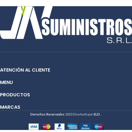
Contáctanos:
Tipo de producto: Cartucho de Tinta
®
Email:
ventas@jynsuministros.com
Condición: Nuevo
📱 WhatsApp:
51 991 864 930
Producto: Original
Email:
ventas@jynsuministros.com
📱 WhatsApp:
51 991 864 930
ATENCIÓN AL CLIENTE
MENU
PRODUCTOS
MARCAS
Derechos Reservados
2023 Diseñado por
ELD
. .