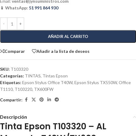
Email:
ventas@jynsuministros.com
📱 WhatsApp:
51 991 864 930
AÑADIR AL CARRITO
Comparar
Añadir a la lista de deseos
SKU:
T103320
Categorías:
TINTAS
,
Tintas Epson
Etiquetas:
Epson Stylus Office T40W
,
Epson Stylus TX550W
,
Office
T1110
,
T103220
,
TX600FW
Compartir:
Descripción
Tinta Epson T103320 – AL