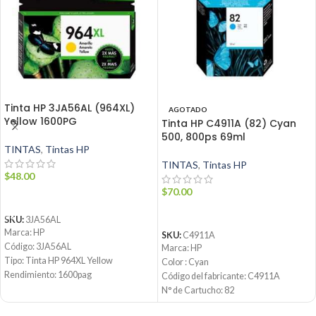
Tinta HP 3JA56AL (964XL)
AGOTADO
Yellow 1600PG
Tinta HP C4911A (82) Cyan
500, 800ps 69ml
TINTAS
,
Tintas HP
TINTAS
,
Tintas HP
$
48.00
$
70.00
AÑADIR AL CARRITO
LEER MÁS
SKU:
3JA56AL
Marca: HP
SKU:
C4911A
Código: 3JA56AL
Marca: HP
Tipo: Tinta HP 964XL Yellow
Color : Cyan
Rendimiento: 1600pag
Código del fabricante:
C4911A
Condición: Nuevo
N° de Cartucho: 82
Producto: Original
Volumen: 69ml