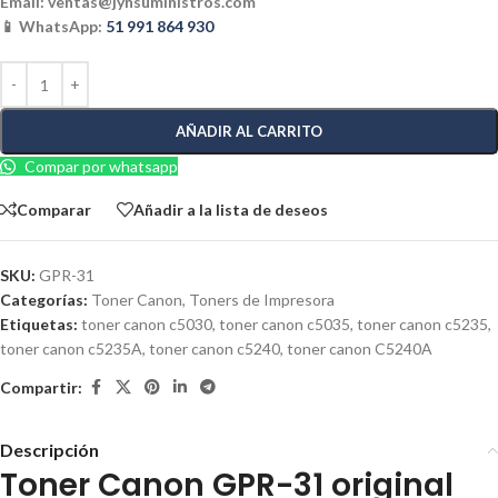
Email:
ventas@jynsuministros.com
📱 WhatsApp:
51 991 864 930
AÑADIR AL CARRITO
Compar por whatsapp
Comparar
Añadir a la lista de deseos
SKU:
GPR-31
Categorías:
Toner Canon
,
Toners de Impresora
Etiquetas:
toner canon c5030
,
toner canon c5035
,
toner canon c5235
,
toner canon c5235A
,
toner canon c5240
,
toner canon C5240A
Compartir:
Descripción
Toner Canon GPR-31 original