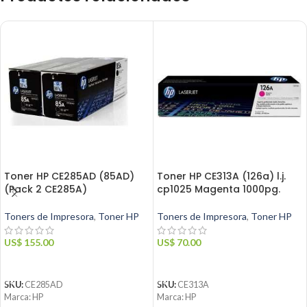
Toner HP CE285AD (85AD)
Toner HP CE313A (126a) l.j.
(Pack 2 CE285A)
cp1025 Magenta 1000pg.
Toners de Impresora
,
Toner HP
Toners de Impresora
,
Toner HP
US$
155.00
US$
70.00
AÑADIR AL CARRITO
AÑADIR AL CARRITO
SKU:
CE285AD
SKU:
CE313A
Marca: HP
Marca: HP