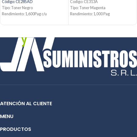
Código: CE285AD
Codigo: CE313A
Tipo: Toner Negro
Tipo: Toner Magenta
Rendimiento: 1,600Pag c/u
Rendimiento: 1,000 Pag
Condición: Nuevo
Condicion: Nuevo
Producto: Original
Producto: Original
Contáctanos:
Email:
ventas@jynsuministros.com
Email:
ventas@jynsuministros.com
📱
WhatsApp: 51 991 864 930
📱 WhatsApp:
51 991 864 930
ATENCIÓN AL CLIENTE
MENU
PRODUCTOS