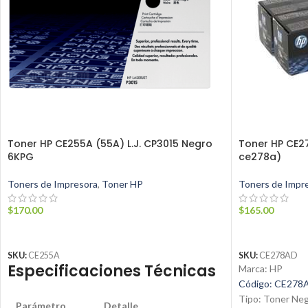
Toner HP CE255A (55A) L.J. CP3015 Negro
Toner HP CE2
6KPG
ce278a)
Toners de Impresora
,
Toner HP
Toners de Impr
$
170.00
$
165.00
AÑADIR AL CARRITO
AÑADIR AL C
SKU:
CE255A
SKU:
CE278AD
Especificaciones Técnicas
Marca: HP
Código: CE278
Tipo: Toner Ne
Parámetro
Detalle