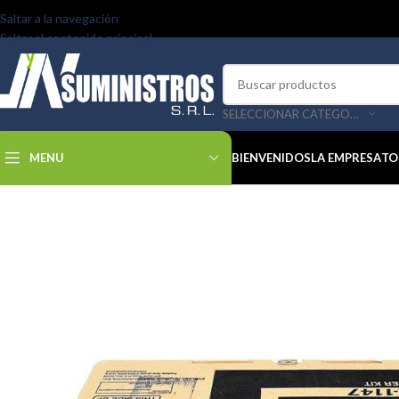
Saltar a la navegación
Saltar al contenido principal
SELECCIONAR CATEGORÍA
MENU
BIENVENIDOS
LA EMPRESA
TO