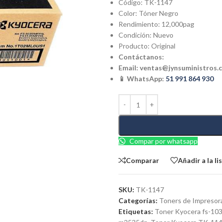
Código: TK-1147
Color: Tóner Negro
Rendimiento: 12,000pag
Condición: Nuevo
Producto: Original
Contáctanos:
Email:
ventas@jynsuministros.
📱 WhatsApp:
51 991 864 930
Compar por whatsapp
Comparar
Añadir a la l
SKU:
TK-1147
Categorías:
Toners de Impresor
Etiquetas:
Toner Kyocera fs-10