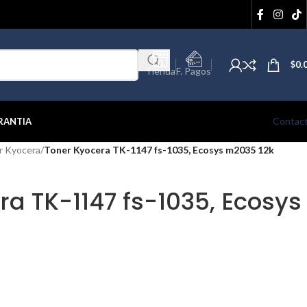
$
0.
Tienda
F. Pagos
Contac
RANTIA
r Kyocera
/
Toner Kyocera TK-1147 fs-1035, Ecosys m2035 12k
ra TK-1147 fs-1035, Ecosys