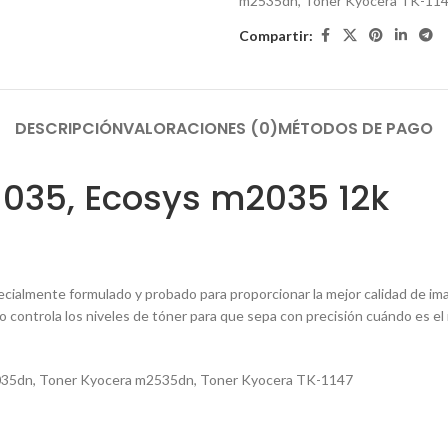
m2535dn
,
Toner Kyocera TK-11
Compartir:
DESCRIPCIÓN
VALORACIONES (0)
MÉTODOS DE PAGO
1035, Ecosys m2035 12k
lmente formulado y probado para proporcionar la mejor calidad de image
controla los niveles de tóner para que sepa con precisión cuándo es el 
035dn
,
Toner Kyocera m2535dn
,
Toner Kyocera TK-1147