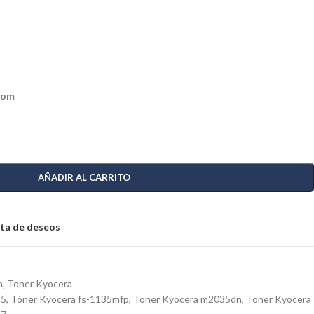
com
AÑADIR AL CARRITO
ista de deseos
a
,
Toner Kyocera
35
,
Tóner Kyocera fs-1135mfp
,
Toner Kyocera m2035dn
,
Toner Kyocera