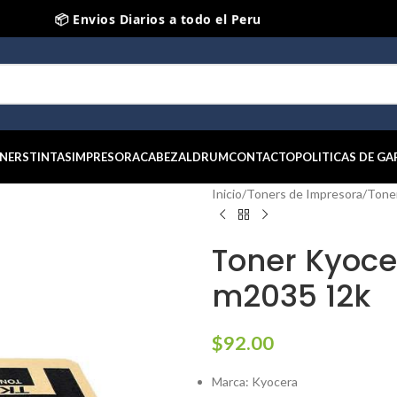
📦 Envios Diarios a todo el Peru
🤝 Pago contra entrega Lima y Callao
⭐ Productos Originales y Nuevos
NERS
TINTAS
IMPRESORA
CABEZAL
DRUM
CONTACTO
POLITICAS DE GA
Inicio
/
Toners de Impresora
/
Tone
Toner Kyoce
m2035 12k
$
92.00
Marca: Kyocera