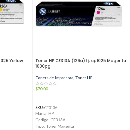
p1025 Yellow
Toner HP CE313A (126a) l.j. cp1025 Magenta
1000pg.
Toners de Impresora
,
Toner HP
$
70.00
AÑADIR AL CARRITO
SKU:
CE313A
Marca: HP
Codigo: CE313A
Tipo: Toner Magenta