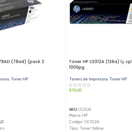
78AD (78ad) (pack 2
Toner HP CE312A (126a) l.j. c
1000pg.
esora
,
Toner HP
Toners de Impresora
,
Toner HP
$
70.00
ARRITO
AÑADIR AL CARRITO
SKU:
CE312A
Marca: HP
AD
Codigo: CE312A
gro
Tipo: Toner Yellow