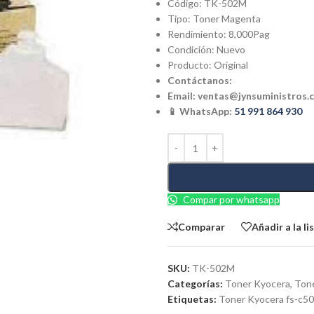
Código: TK-502M
Tipo: Toner Magenta
Rendimiento: 8,000Pag
Condición: Nuevo
Producto: Original
Contáctanos:
Email:
ventas@jynsuministros.
📱 WhatsApp:
51 991 864 930
Compar por whatsapp
Comparar
Añadir a la l
SKU:
TK-502M
Categorías:
Toner Kyocera
,
Tone
Etiquetas:
Toner Kyocera fs-c5