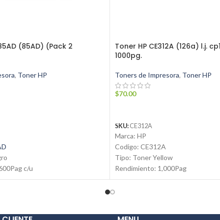
85AD (85AD) (Pack 2
Toner HP CE312A (126a) l.j. c
1000pg.
esora
,
Toner HP
Toners de Impresora
,
Toner HP
$
70.00
ARRITO
AÑADIR AL CARRITO
SKU:
CE312A
Marca: HP
AD
Codigo: CE312A
gro
Tipo: Toner Yellow
600Pag c/u
Rendimiento: 1,000Pag
vo
Condicion: Nuevo
nal
Producto: Original
Contáctanos:
ynsuministros.com
Email:
ventas@jynsuministros.c
 CLIENTE
MENU