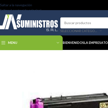
Saltar a la navegación
Saltar al contenido principal
SELECCIONAR CATEGORÍA
MENU
BIENVENIDOS
LA EMPRESA
TO