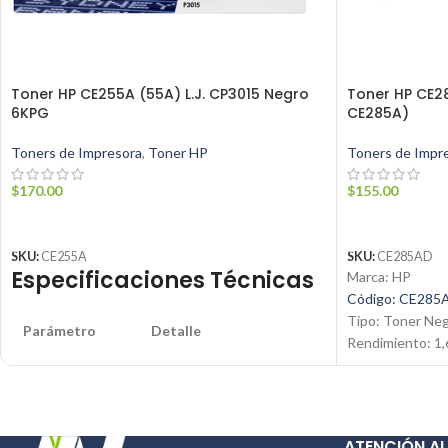
Toner HP CE255A (55A) L.J. CP3015 Negro
Toner HP CE2
6KPG
CE285A)
Toners de Impresora
,
Toner HP
Toners de Impr
$
170.00
$
155.00
AÑADIR AL CARRITO
AÑADIR AL C
SKU:
CE255A
SKU:
CE285AD
Especificaciones Técnicas
Marca: HP
Código: CE285
Tipo: Toner Ne
Parámetro
Detalle
Rendimiento: 1,
Condición: Nue
Producto
Tóner Negro
Producto: Origi
Contáctanos:
Marca
HP
Email:
ventas@j
ATENCIÓN AL