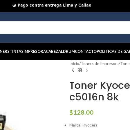
🚀 Envios Inmediatos a Lima y Callao
📦 Envios Diarios a todo el Peru
🤝 Pago contra entrega Lima y Callao
⭐ Productos Originales y Nuevos
NERS
TINTAS
IMPRESORA
CABEZAL
DRUM
CONTACTO
POLITICAS DE GA
Inicio
/
Toners de Impresora
/
Tone
Toner Kyoc
c5016n 8k
$
128.00
Marca: Kyocera