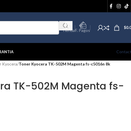
$
0.
Tienda
F. Pagos
Contac
RANTIA
r Kyocera
/
Toner Kyocera TK-502M Magenta fs-c5016n 8k
era TK-502M Magenta fs-