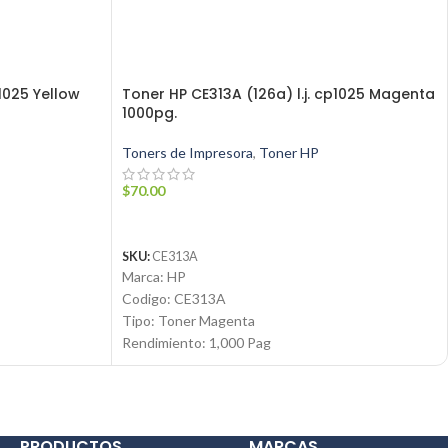
p1025 Yellow
Toner HP CE313A (126a) l.j. cp1025 Magenta
1000pg.
Toners de Impresora
,
Toner HP
$
70.00
AÑADIR AL CARRITO
SKU:
CE313A
Marca: HP
Codigo: CE313A
Tipo: Toner Magenta
Rendimiento: 1,000 Pag
Condicion: Nuevo
Producto: Original
Email:
ventas@jynsuministros.com
om
📱
WhatsApp: 51 991 864 930
PRODUCTOS
MARCAS