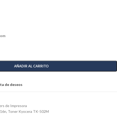
com
AÑADIR AL CARRITO
ista de deseos
rs de Impresora
016n
,
Toner Kyocera TK-502M