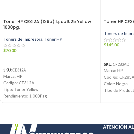
Toner HP CE312A (126a) l.j. cp1025 Yellow
Toner HP CF2
1000pg.
Toners de Impr
Toners de Impresora
,
Toner HP
$
145.00
$
70.00
AÑADIR AL C
AÑADIR AL CARRITO
SKU:
CF283AD
Marca: HP
SKU:
CE312A
Marca: HP
Código: CF283
Codigo: CE312A
Color: Negro
Tipo: Toner Yellow
Tipo de Produc
Rendimiento: 1,000Pag
Tecnología de i
Condicion: Nuevo
Rendimiento: H
Producto: Original
Condición: Nue
Contáctanos:
Producto: Origi
Email:
ventas@jynsuministros.com
Email:
ventas@j
ATENCIÓN AL
📱
WhatsApp: 51 991 864 930
📱
WhatsApp: 5