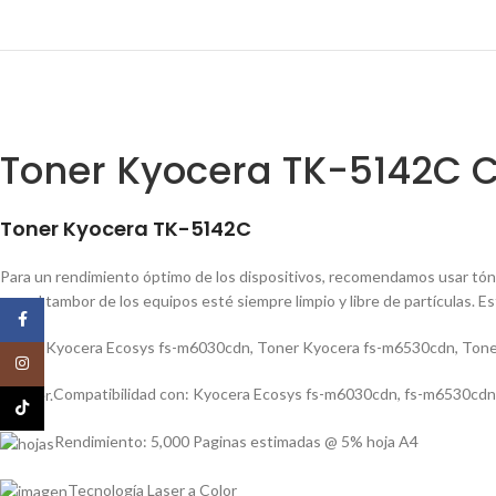
Toner Kyocera TK-5142C 
Toner Kyocera TK-5142C
Para un rendimiento óptimo de los dispositivos, recomendamos usar tón
que el tambor de los equipos esté siempre limpio y libre de partículas. E
Facebook
Toner Kyocera Ecosys fs-m6030cdn
,
Toner Kyocera fs-m6530cdn
,
Tone
Instagram
Compatibilidad con: Kyocera Ecosys fs-m6030cdn, fs-m6530cdn
TikTok
Rendimiento: 5,000 Paginas estimadas @ 5% hoja A4
Tecnología Laser a Color