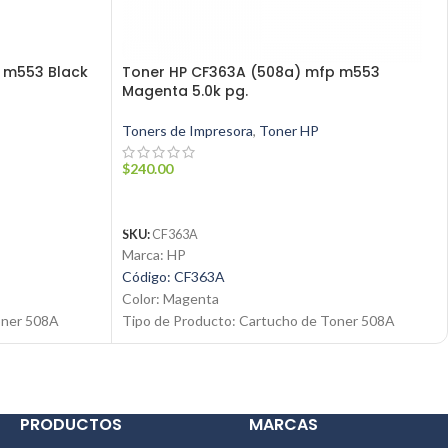
 m553 Black
Toner HP CF363A (508a) mfp m553
Magenta 5.0k pg.
Toners de Impresora
,
Toner HP
$
240.00
AÑADIR AL CARRITO
SKU:
CF363A
Marca: HP
Código: CF363A
Color: Magenta
oner 508A
Tipo de Producto: Cartucho de Toner 508A
Tecnología de impresión: Laser
Rendimiento: Hasta 5000 páginas
Condición: Nuevo
Producto: Original
PRODUCTOS
MARCAS
om
Email:
ventas@jynsuministros.com
📱