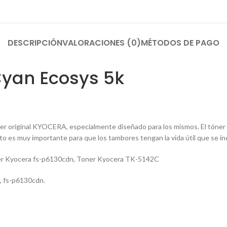
DESCRIPCIÓN
VALORACIONES (0)
MÉTODOS DE PAGO
Cyan Ecosys 5k
er original KYOCERA, especialmente diseñado para los mismos. El tóner
sto es muy importante para que los tambores tengan la vida útil que se in
r Kyocera fs-p6130cdn
,
Toner Kyocera TK-5142C
, fs-p6130cdn.