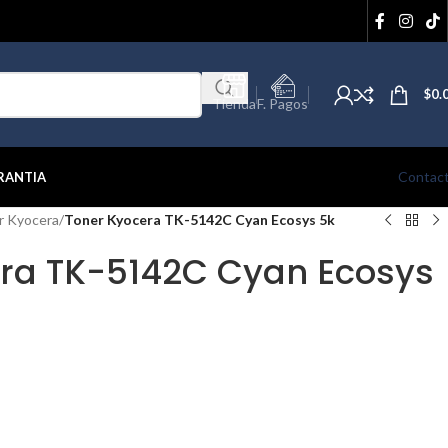
$
0.
Tienda
F. Pagos
Contac
RANTIA
r Kyocera
/
Toner Kyocera TK-5142C Cyan Ecosys 5k
ra TK-5142C Cyan Ecosys