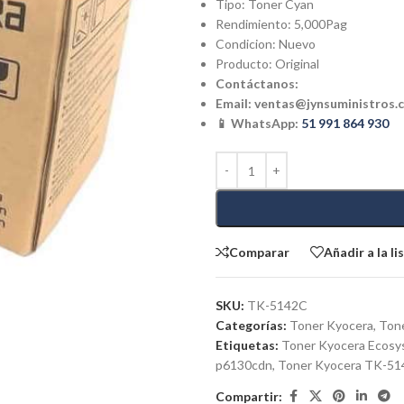
Tipo: Toner Cyan
Rendimiento: 5,000Pag
Condicion: Nuevo
Producto: Original
Contáctanos:
Email:
ventas@jynsuministros.
📱 WhatsApp:
51 991 864 930
Comparar
Añadir a la l
SKU:
TK-5142C
Categorías:
Toner Kyocera
,
Tone
Etiquetas:
Toner Kyocera Ecosy
p6130cdn
,
Toner Kyocera TK-5
Compartir: