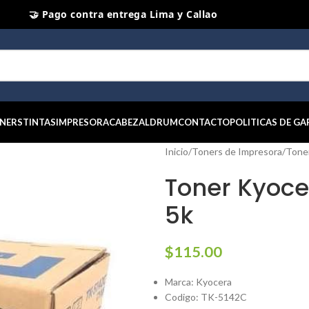
⭐ Productos Originales y Nuevos
NERS
TINTAS
IMPRESORA
CABEZAL
DRUM
CONTACTO
POLITICAS DE GA
Inicio
/
Toners de Impresora
/
Tone
Toner Kyoce
5k
$
115.00
Marca: Kyocera
Codigo: TK-5142C