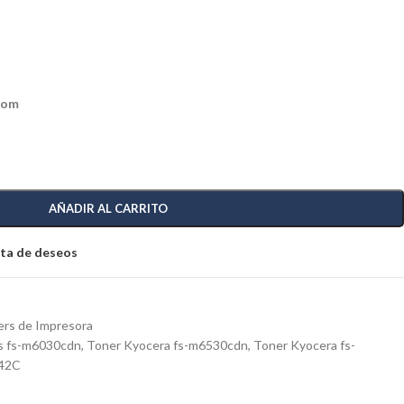
com
AÑADIR AL CARRITO
ista de deseos
rs de Impresora
s fs-m6030cdn
,
Toner Kyocera fs-m6530cdn
,
Toner Kyocera fs-
142C