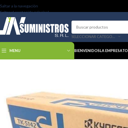
Saltar a la navegación
Saltar al contenido principal
SELECCIONAR CATEGORÍA
MENU
BIENVENIDOS
LA EMPRESA
TO