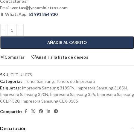
Contáctanos:
Email:
ventas@jynsuministros.com
📱 WhatsApp:
51 991 864 930
AÑADIR AL CARRITO
Comparar
Añadir a la lista de deseos
SKU:
CLT-K407S
Categorías:
Toner Samsung
,
Toners de Impresora
Etiquetas:
Impresora Samsung 3185FN
,
Impresora Samsung 3185N
,
Impresora Samsung 320N
,
Impresora Samsung 325
,
Impresora Samsung
CCLP-320
,
Impresora Samsung CLX-3185
Compartir:
Descripción