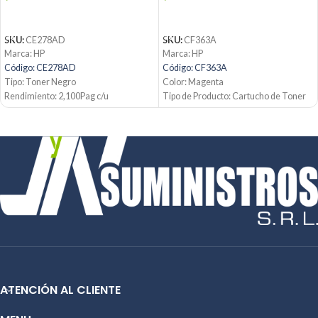
AÑADIR AL CARRITO
AÑADIR AL CARRITO
SKU:
CE278AD
SKU:
CF363A
Marca: HP
Marca: HP
Código: CE278AD
Código: CF363A
Tipo: Toner Negro
Color: Magenta
Rendimiento: 2,100Pag c/u
Tipo de Producto: Cartucho de Toner
Condición: Nuevo
508A
Producto: Original
Tecnología de impresión: Laser
Contáctanos:
Rendimiento: Hasta 5000 páginas
Email:
ventas@jynsuministros.com
Condición: Nuevo
📱 WhatsApp:
51991864930
Producto: Original
Email:
ventas@jynsuministros.com
📱
WhatsApp: 51 991 864 930
ATENCIÓN AL CLIENTE