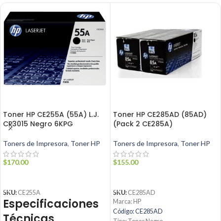
Toner HP CE255A (55A) L.J.
Toner HP CE285AD (85AD)
CP3015 Negro 6KPG
(Pack 2 CE285A)
Toners de Impresora
,
Toner HP
Toners de Impresora
,
Toner HP
$
170.00
$
155.00
AÑADIR AL CARRITO
AÑADIR AL CARRITO
SKU:
CE255A
SKU:
CE285AD
Especificaciones
Marca: HP
Código: CE285AD
Técnicas