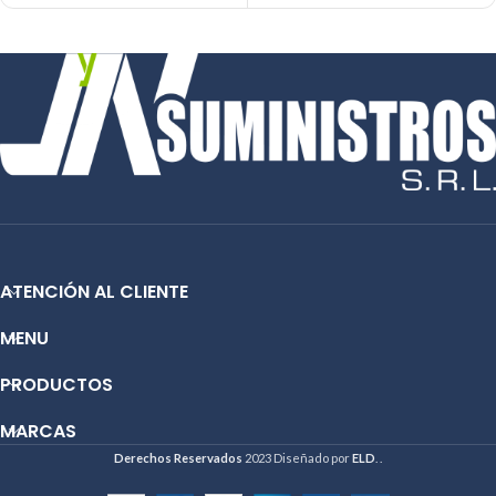
655A
Tecnología de impresión: Laser
Tecnología de impresión: Laser
Rendimiento: Hasta 3100 páginas
Rendimiento: Hasta 10,500 páginas
Condición: Nuevo
Condición: Nuevo
Producto: Original
Producto: Original
Email:
ventas@jynsuministros.com
Email:
ventas@jynsuministros.com
📱
WhatsApp: 51 991 864 930
📱 WhatsApp:
51 991 864 930
ATENCIÓN AL CLIENTE
MENU
PRODUCTOS
MARCAS
Derechos Reservados
2023 Diseñado por
ELD
. .