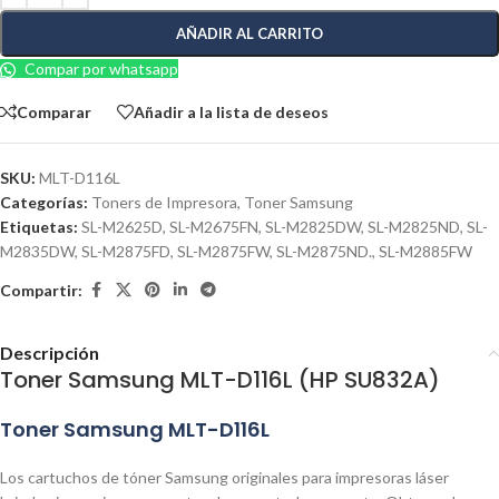
AÑADIR AL CARRITO
Compar por whatsapp
Comparar
Añadir a la lista de deseos
SKU:
MLT-D116L
Categorías:
Toners de Impresora
,
Toner Samsung
Etiquetas:
SL-M2625D
,
SL-M2675FN
,
SL-M2825DW
,
SL-M2825ND
,
SL-
M2835DW
,
SL-M2875FD
,
SL-M2875FW
,
SL-M2875ND.
,
SL-M2885FW
Compartir:
Descripción
Toner Samsung MLT-D116L (HP SU832A)
Toner Samsung MLT-D116L
Los cartuchos de tóner Samsung originales para impresoras láser