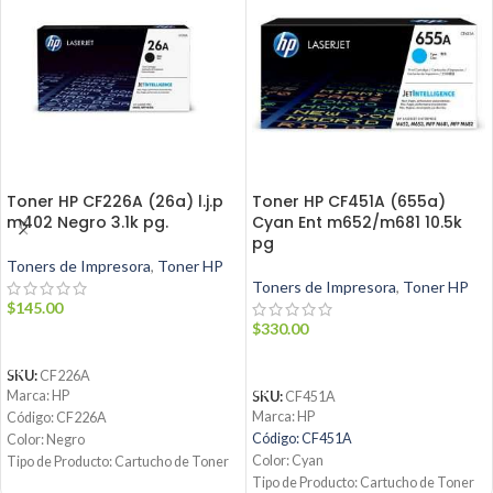
Toner HP CF226A (26a) l.j.p
Toner HP CF451A (655a)
m402 Negro 3.1k pg.
Cyan Ent m652/m681 10.5k
pg
Toners de Impresora
,
Toner HP
Toners de Impresora
,
Toner HP
$
145.00
$
330.00
AÑADIR AL CARRITO
AÑADIR AL CARRITO
SKU:
CF226A
Marca: HP
SKU:
CF451A
Marca: HP
Código: CF226A
Código: CF451A
Color: Negro
Color: Cyan
Tipo de Producto: Cartucho de Toner
Tipo de Producto: Cartucho de Toner
26A