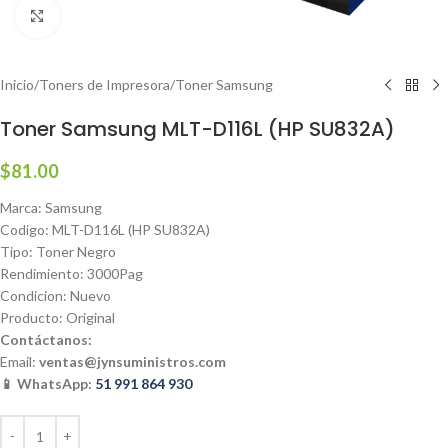
Haga clic para ampliar
Inicio
/
Toners de Impresora
/
Toner Samsung
Toner Samsung MLT-D116L (HP SU832A)
$
81.00
Marca: Samsung
Codigo: MLT-D116L (HP SU832A)
Tipo: Toner Negro
Rendimiento: 3000Pag
Condicion: Nuevo
Producto: Original
Contáctanos:
Email:
ventas@jynsuministros.com
📱 WhatsApp:
51 991 864 930