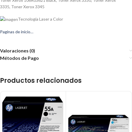
Toner Xerox 106R03621 Black
,
Toner Xerox 3330
,
Toner Xerox
3335
,
Toner Xerox 3345
Tecnología Laser a Color
Paginas de inicio…
Valoraciones (0)
Métodos de Pago
Productos relacionados