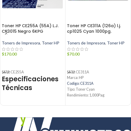
Toner HP CE255A (55A) L.J.
Toner HP CE311A (126a) l.j.
CP3015 Negro 6KPG
cp1025 Cyan 1000pg.
Toners de Impresora
,
Toner HP
Toners de Impresora
,
Toner HP
$
170.00
$
70.00
AÑADIR AL CARRITO
AÑADIR AL CARRITO
SKU:
CE255A
SKU:
CE311A
Especificaciones
Marca: HP
Codigo: CE311A
Técnicas
Tipo: Toner Cyan
Rendimiento: 1,000Pag
Condicion: Nuevo
Parámetro
Detalle
Producto: Original
Contáctanos:
Tóner
Producto
Email:
ventas@jynsuministros.com
Negro
📱
WhatsApp: 51 991 864 930