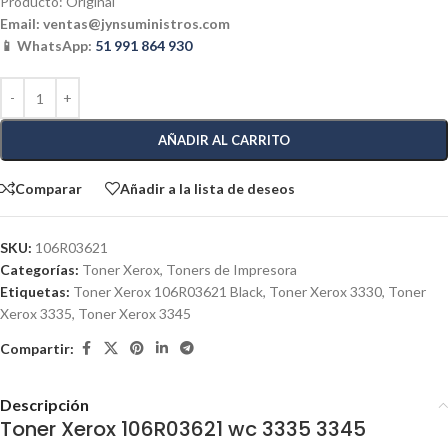
Producto: Original
Email:
ventas@jynsuministros.com
📱 WhatsApp:
51 991 864 930
AÑADIR AL CARRITO
Comparar
Añadir a la lista de deseos
SKU:
106R03621
Categorías:
Toner Xerox
,
Toners de Impresora
Etiquetas:
Toner Xerox 106R03621 Black
,
Toner Xerox 3330
,
Toner
Xerox 3335
,
Toner Xerox 3345
Compartir:
Descripción
Toner Xerox 106R03621 wc 3335 3345